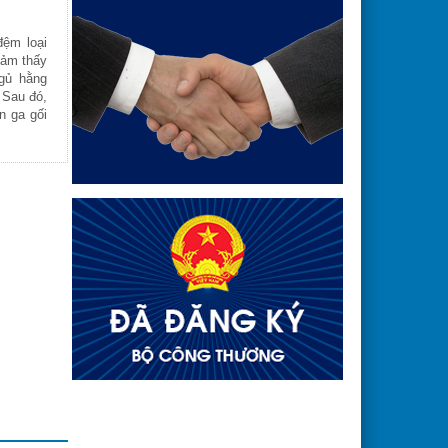
đệm loại
cảm thấy
gủ hằng
. Sau đó,
n ga gối