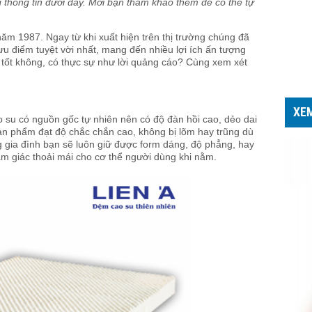
 thông tin dưới đây. Mời bạn tham khảo thêm để có thể tự
ăm 1987. Ngay từ khi xuất hiện trên thị trường chúng đã
u điểm tuyệt vời nhất, mang đến nhiều lợi ích ấn tượng
 tốt không, có thực sự như lời quảng cáo? Cùng xem xét
XE
su có nguồn gốc tự nhiên nên có độ đàn hồi cao, dẻo dai
ản phẩm đạt độ chắc chắn cao, không bị lõm hay trũng dù
g gia đình bạn sẽ luôn giữ được form dáng, độ phẳng, hay
m giác thoải mái cho cơ thể người dùng khi nằm.