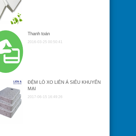
Thanh toán
2016-03-25 00:50:41
ĐỆM LÒ XO LIÊN Á SIÊU KHUYẾN
MẠI
2017-06-15 16:49:26