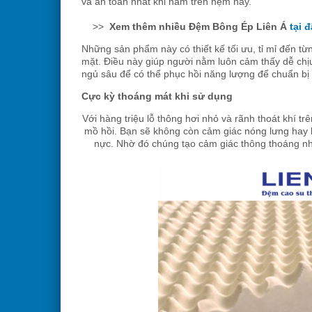
và an toàn nhất khi nằm trên nệm này.
>>
Xem thêm nhiều Đệm Bông Ép Liên Á
tại 
Những sản phẩm này có thiết kế tối ưu, tỉ mỉ đến từ
mặt. Điều này giúp người nằm luôn cảm thấy dễ chịu
ngủ sâu để có thể phục hồi năng lượng để chuẩn bị t
Cực kỳ thoáng mát khi sử dụng
Với hàng triệu lỗ thông hơi nhỏ và rãnh thoát khí tr
mồ hồi. Bạn sẽ không còn cảm giác nóng lưng hay bí
nực. Nhờ đó chúng tạo cảm giác thông thoáng n