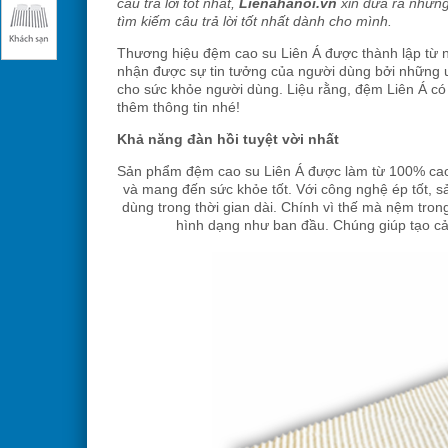
câu trả lời tốt nhất,
Lienahanoi.vn
xin đưa ra những
tìm kiếm câu trả lời tốt nhất dành cho mình.
Thương hiệu đệm cao su Liên Á được thành lập từ n
nhận được sự tin tưởng của người dùng bởi những ư
cho sức khỏe người dùng. Liệu rằng, đệm Liên Á có
thêm thông tin nhé!
Khả năng đàn hồi tuyệt vời nhất
Sản phẩm đệm cao su Liên Á được làm từ 100% cao 
và mang đến sức khỏe tốt. Với công nghệ ép tốt, s
dùng trong thời gian dài. Chính vì thế mà nệm tron
hình dạng như ban đầu. Chúng giúp tạo cả