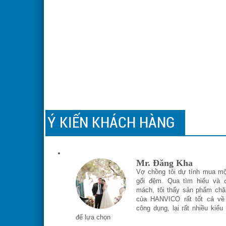
Ý KIẾN KHÁCH HÀNG
Mr. Đăng Kha
Vợ chồng tôi dự tính mua mộ
gối đệm. Qua tìm hiểu và 
mách, tôi thấy sản phẩm chă
của HANVICO rất tốt cả về 
công dụng, lại rất nhiều kiểu
để lựa chọn