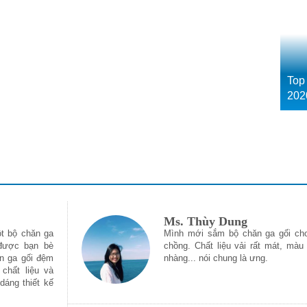
Top
202
Ms. Thùy Dung
t bộ chăn ga
Mình mới sắm bộ chăn ga gối ch
được bạn bè
chồng. Chất liệu vải rất mát, màu
n ga gối đệm
nhàng... nói chung là ưng.
chất liệu và
 dáng thiết kế