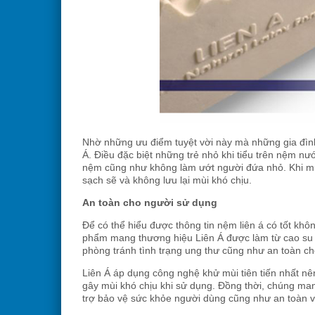
Nhờ những ưu điểm tuyệt vời này mà những gia đìn
Á. Điều đặc biệt những trẻ nhỏ khi tiểu trên nệm 
nệm cũng như không làm ướt người đứa nhỏ. Khi mu
sạch sẽ và không lưu lại mùi khó chịu.
An toàn cho người sử dụng
Để có thể hiểu được thông tin nệm liên á có tốt kh
phẩm mang thương hiệu Liên Á được làm từ cao su t
phòng tránh tình trạng ung thư cũng như an toàn c
Liên Á áp dụng công nghệ khử mùi tiên tiến nhất n
gây mùi khó chịu khi sử dụng. Đồng thời, chúng m
trợ bảo vệ sức khỏe người dùng cũng như an toàn vớ