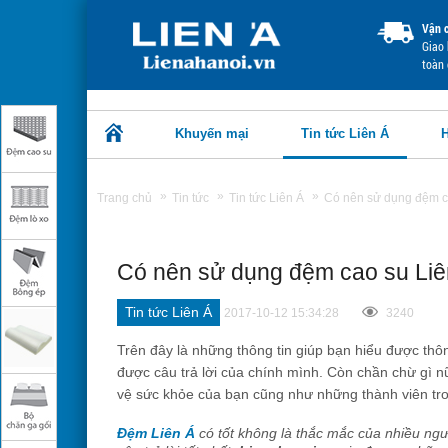
Vận 
Giao 
toàn
Khuyến mại
Tin tức Liên Á
H
»
»
»
Trang chủ
Tin tức
Tin tức Liên Á
Có nên sử dụng đệm c
Có nên sử dụng đệm cao su Li
Tin tức Liên Á
2017-10-12 15:34:28
3240
Trên đây là những thông tin giúp bạn hiểu được thô
được câu trả lời của chính mình. Còn chần chừ gì
vệ sức khỏe của bạn cũng như những thành viên tro
Đệm Liên Á
có tốt không là thắc mắc của nhiều ngư