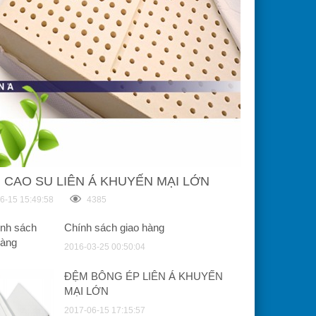
 CAO SU LIÊN Á KHUYẾN MẠI LỚN
6-15 15:49:58
4385
Chính sách giao hàng
2016-03-25 00:50:04
ĐỆM BÔNG ÉP LIÊN Á KHUYẾN
MẠI LỚN
2017-06-15 17:15:57