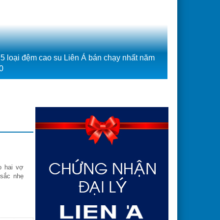
 5 loại đệm cao su Liên Á bán chạy nhất năm
0
o hai vợ
 sắc nhẹ