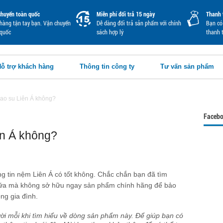
chuyển toàn quốc
Miễn phí đổi trả 15 ngày
Thanh 
hàng tận tay bạn. Vận chuyển
Dễ dàng đổi trả sản phẩm với chính
Bạn có 
 quốc
sách hợp lý
thanh 
ỗ trợ khách hàng
Thông tin công ty
Tư vấn sản phẩm
ao su Liên Á không?
Faceb
ên Á không?
ng tin nệm Liên Á có tốt không. Chắc chắn bạn đã tìm
 nữa mà không sở hữu ngay sản phẩm chính hãng để bảo
ng gia đình.
ời mỗi khi tìm hiểu về dòng sản phẩm này. Để giúp bạn có