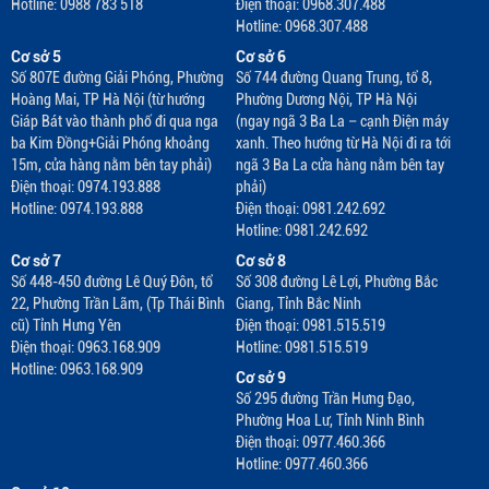
Hotline: 0988 783 518
Điện thoại: 0968.307.488
Hotline: 0968.307.488
Cơ sở 5
Cơ sở 6
Số 807E đường Giải Phóng, Phường
Số 744 đường Quang Trung, tổ 8,
Hoàng Mai, TP Hà Nội (từ hướng
Phường Dương Nội, TP Hà Nội
Giáp Bát vào thành phố đi qua nga
(ngay ngã 3 Ba La – cạnh Điện máy
ba Kim Đồng+Giải Phóng khoảng
xanh. Theo hướng từ Hà Nội đi ra tới
15m, cửa hàng nằm bên tay phải)
ngã 3 Ba La cửa hàng nằm bên tay
Điện thoại: 0974.193.888
phải)
Hotline: 0974.193.888
Điện thoại: 0981.242.692
Hotline: 0981.242.692
Cơ sở 7
Cơ sở 8
Số 448-450 đường Lê Quý Đôn, tổ
Số 308 đường Lê Lợi, Phường Bắc
22, Phường Trần Lãm, (Tp Thái Bình
Giang, Tỉnh Bắc Ninh
cũ) Tỉnh Hưng Yên
Điện thoại: 0981.515.519
Điện thoại: 0963.168.909
Hotline: 0981.515.519
Hotline: 0963.168.909
Cơ sở 9
Số 295 đường Trần Hưng Đạo,
Phường Hoa Lư, Tỉnh Ninh Bình
Điện thoại: 0977.460.366
Hotline: 0977.460.366