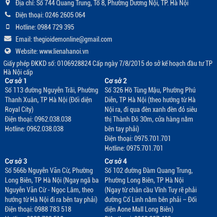
Địa chỉ: Số 744 Quang Trung, Tổ 8, Phường Dương Nội, TP. Hà Nội
Điện thoại: 0246 2605 064
Hotline: 0984 729 395
Email: thegioidemonline@gmail.com
Website: www.lienahanoi.vn
Giấy phép ĐKKD số: 0106928824 Cấp ngày 7/8/2015 do sở kế hoạch đầu tư TP
Hà Nội cấp
Cơ sở 1
Cơ sở 2
Số 113 đường Nguyễn Trãi, Phường
Số 326 Hồ Tùng Mậu, Phường Phú
Thanh Xuân, TP Hà Nội (Đối diện
Diễn, TP Hà Nội (theo hướng từ Hà
Royal City)
Nội ra, đi qua đèn xanh đèn đỏ siêu
Điện thoại: 0962.038.038
thị Thành Đô 30m, cửa hàng nằm
Hotline: 0962.038.038
bên tay phải)
Điện thoại: 0975.701.701
Hotline: 0975.701.701
Cơ sở 3
Cơ sở 4
Số 566b Nguyễn Văn Cừ, Phường
Số 102 đường Đàm Quang Trung,
Long Biên, TP Hà Nội (Ngay ngã ba
Phường Long Biên, TP Hà Nội
Nguyễn Văn Cừ - Ngọc Lâm, theo
(Ngay từ chân cầu Vĩnh Tuy rẽ phải
hướng từ Hà Nội đi ra bên tay phải)
đường Cổ Linh nằm bên phải – Đối
Điện thoại: 0988 783 518
diện Aone Mall Long Biên)