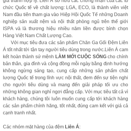
giá thành hợp lý. Liên Á sở hữu các chứng nhận của các tổ
chức Quốc tế về chất lượng: LGA, ECO, là thành viên việt
Nam đầu tiên tham gia vào Hiệp Hội Quốc Tế những Doanh
nghiệp sản xuất nệm và nội thất phòng ngủ trên thế giới
ISPA và là thương hiệu nhiều năm liền được bình chọn
Hàng Việt Nam Chất Lượng Cao.
Với mục tiêu đưa các sản phẩm Chăn Ga Gối Đệm Liên
Á tốt nhất tới tận tay người tiêu dùng trong nước.Liên Á cam
kết hoàn thành sứ mệnh
LÀM MỚI CUỘC SỐNG
cho chính
bản thân, gia đình và cộng đồng mỗi ngày bằng định hướng
không ngừng sáng tạo, cung cấp những sản phẩm chất
lượng Quốc tế trong lĩnh vực nội thất, đem đến sự tiện nghi
cho người tiêu dùng và mang đến giải pháp tối ưu cho
những không gian nghỉ ngơi đẳng cấp. Với mục tiêu tất cả vì
khách hàng, chúng tôi luôn muốn cung cấp tới khách hàng
các sản phẩm chính hãng, tốt nhất, đúng cam kết với giá cả
cạnh tranh nhất.
Các nhóm mặt hàng của đệm
Liên Á
: