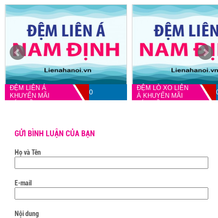
ĐỆM LIÊN Á
ĐỆM LÒ XO LIÊN
0
KHUYẾN MÃI
Á KHUYẾN MÃI
LỚN VỀ NAM
LỚN VỀ NAM
ĐỊNH
ĐỊNH
GỬI BÌNH LUẬN CỦA BẠN
Họ và Tên
E-mail
Nội dung