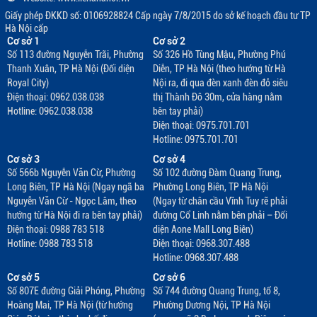
Giấy phép ĐKKD số: 0106928824 Cấp ngày 7/8/2015 do sở kế hoạch đầu tư TP
Hà Nội cấp
Cơ sở 1
Cơ sở 2
Số 113 đường Nguyễn Trãi, Phường
Số 326 Hồ Tùng Mậu, Phường Phú
Thanh Xuân, TP Hà Nội (Đối diện
Diễn, TP Hà Nội (theo hướng từ Hà
Royal City)
Nội ra, đi qua đèn xanh đèn đỏ siêu
Điện thoại: 0962.038.038
thị Thành Đô 30m, cửa hàng nằm
Hotline: 0962.038.038
bên tay phải)
Điện thoại: 0975.701.701
Hotline: 0975.701.701
Cơ sở 3
Cơ sở 4
Số 566b Nguyễn Văn Cừ, Phường
Số 102 đường Đàm Quang Trung,
Long Biên, TP Hà Nội (Ngay ngã ba
Phường Long Biên, TP Hà Nội
Nguyễn Văn Cừ - Ngọc Lâm, theo
(Ngay từ chân cầu Vĩnh Tuy rẽ phải
hướng từ Hà Nội đi ra bên tay phải)
đường Cổ Linh nằm bên phải – Đối
Điện thoại: 0988 783 518
diện Aone Mall Long Biên)
Hotline: 0988 783 518
Điện thoại: 0968.307.488
Hotline: 0968.307.488
Cơ sở 5
Cơ sở 6
Số 807E đường Giải Phóng, Phường
Số 744 đường Quang Trung, tổ 8,
Hoàng Mai, TP Hà Nội (từ hướng
Phường Dương Nội, TP Hà Nội