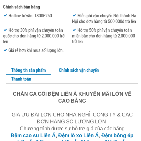
Chính sách bán hàng
Hotline tư vấn: 18006250
Miễn phí vận chuyển Nội thành Hà
Nội cho đơn hàng từ 500.000đ trở lên
Hỗ trợ 30% phí vận chuyển toàn
Hỗ trợ 50% phí vận chuyển toàn
quốc cho đơn hàng từ 2.000.000 trở
miền bắc cho đơn hàng từ 2.000.000
lên
trở lên
Giá rẻ hơn khi mua số lượng lớn.
Thông tin sản phẩm
Chính sách vận chuyển
Thanh toán
CHĂN GA GỐI ĐỆM LIÊN Á
KHUYẾN MÃI LỚN VỀ
CAO BẰNG
GIÁ ƯU ĐÃI LỚN CHO NHÀ NGHỈ, CÔNG TY & CÁC
ĐƠN HÀNG SỐ LƯỢNG LỚN
Chương trình được sự hỗ trợ giá của các hãng
Đệm cao su Liên Á
,
Đệm lò xo Liên Á
,
Đệm bông ép