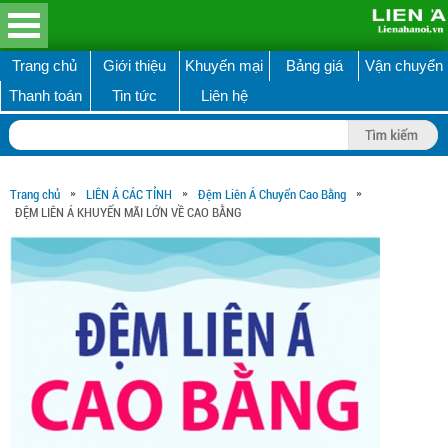
Trang chủ
Giới thiệu
Khuyến mại
Bảng giá
Vận chuyển
Thanh toán
Tin tức
Liên hệ
»
»
»
Trang chủ
LIÊN Á CÁC TỈNH
Đệm Liên Á Chuyển Cao Bằng
ĐỆM LIÊN Á KHUYẾN MÃI LỚN VỀ CAO BẰNG