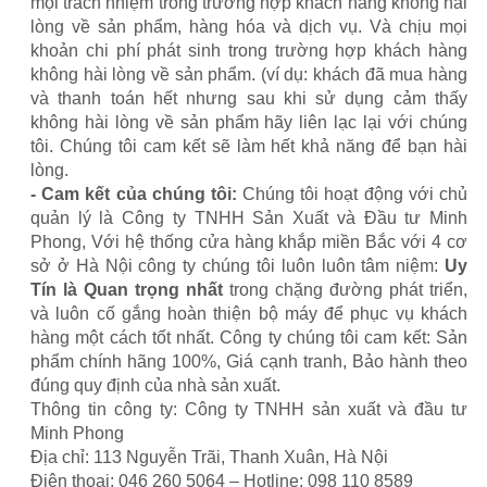
mọi trách nhiệm trong trường hợp khách hàng không hài
lòng về sản phẩm, hàng hóa và dịch vụ. Và chịu mọi
khoản chi phí phát sinh trong trường hợp khách hàng
không hài lòng về sản phẩm. (ví dụ: khách đã mua hàng
và thanh toán hết nhưng sau khi sử dụng cảm thấy
không hài lòng về sản phẩm hãy liên lạc lại với chúng
tôi. Chúng tôi cam kết sẽ làm hết khả năng để bạn hài
lòng.
- Cam kết của chúng tôi:
Chúng tôi hoạt động với chủ
quản lý là Công ty TNHH Sản Xuất và Đầu tư Minh
Phong, Với hệ thống cửa hàng khắp miền Bắc với 4 cơ
sở ở Hà Nội công ty chúng tôi luôn luôn tâm niệm:
Uy
Tín là Quan trọng nhất
trong chặng đường phát triển,
và luôn cố gắng hoàn thiện bộ máy để phục vụ khách
hàng một cách tốt nhất. Công ty chúng tôi cam kết: Sản
phẩm chính hãng 100%, Giá cạnh tranh, Bảo hành theo
đúng quy định của nhà sản xuất.
Thông tin công ty: Công ty TNHH sản xuất và đầu tư
Minh Phong
Địa chỉ: 113 Nguyễn Trãi, Thanh Xuân, Hà Nội
Điện thoại: 046 260 5064 – Hotline: 098 110 8589