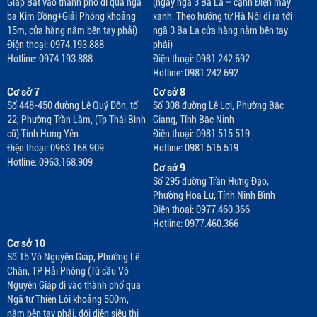
Giáp Bát vào thành phố đi qua nga
(ngay ngã 3 Ba La – cạnh Điện máy
ba Kim Đồng+Giải Phóng khoảng
xanh. Theo hướng từ Hà Nội đi ra tới
15m, cửa hàng nằm bên tay phải)
ngã 3 Ba La cửa hàng nằm bên tay
Điện thoại: 0974.193.888
phải)
Hotline: 0974.193.888
Điện thoại: 0981.242.692
Hotline: 0981.242.692
Cơ sở 7
Cơ sở 8
Số 448-450 đường Lê Quý Đôn, tổ
Số 308 đường Lê Lợi, Phường Bắc
22, Phường Trần Lãm, (Tp Thái Bình
Giang, Tỉnh Bắc Ninh
cũ) Tỉnh Hưng Yên
Điện thoại: 0981.515.519
Điện thoại: 0963.168.909
Hotline: 0981.515.519
Hotline: 0963.168.909
Cơ sở 9
Số 295 đường Trần Hưng Đạo,
Phường Hoa Lư, Tỉnh Ninh Bình
Điện thoại: 0977.460.366
Hotline: 0977.460.366
Cơ sở 10
Số 15 Võ Nguyên Giáp, Phường Lê
Chân, TP Hải Phòng (Từ cầu Võ
Nguyên Giáp đi vào thành phố qua
Ngã tư Thiên Lôi khoảng 500m,
nằm bên tay phải, đối diện siêu thị