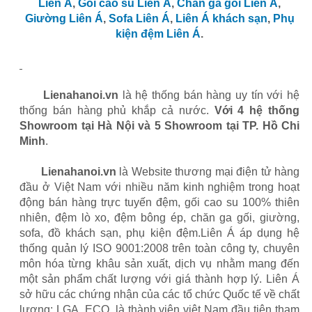
Liên Á
,
Gối cao su Liên Á
,
Chăn ga gối Liên Á
,
Giường Liên Á
,
Sofa Liên Á
,
Liên Á khách sạn
,
Phụ
kiện đệm Liên Á
.
Lienahanoi.vn
là hệ thống bán hàng uy tín với hệ
thống bán hàng phủ khắp cả nước.
Với 4 hệ thống
Showroom tại Hà Nội và 5 Showroom tại TP. Hồ Chi
Minh
.
Lienahanoi.vn
là Website thương mại điện tử hàng
đầu ở Việt Nam với nhiều năm kinh nghiệm trong hoạt
động bán hàng trực tuyến đệm, gối cao su 100% thiên
nhiên, đệm lò xo, đệm bông ép, chăn ga gối, giường,
sofa, đồ khách sạn, phụ kiện đệm.Liên Á áp dụng hệ
thống quản lý ISO 9001:2008 trên toàn công ty, chuyên
môn hóa từng khâu sản xuất, dịch vụ nhằm mang đến
một sản phẩm chất lượng với giá thành hợp lý. Liên Á
sở hữu các chứng nhận của các tổ chức Quốc tế về chất
lượng: LGA, ECO, là thành viên việt Nam đầu tiên tham